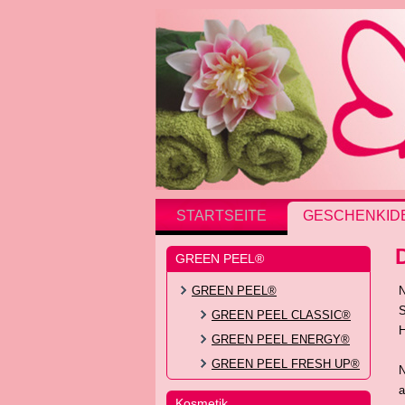
STARTSEITE
GESCHENKID
GREEN PEEL®
GREEN PEEL®
N
S
GREEN PEEL CLASSIC®
H
GREEN PEEL ENERGY®
GREEN PEEL FRESH UP®
N
a
Kosmetik