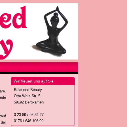
Wir freuen uns auf Sie
Balanced Beauty
are.
Otto-Wels-Str. 5
ende
59192 Bergkamen
0 23 89 / 95 34 27
rauf
0176 / 646 106 99
 der