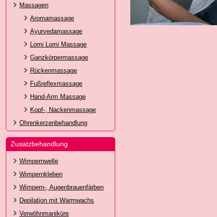
Massagen
Aromamassage
Ayurvedamassage
Lomi Lomi Massage
Ganzkörpermassage
Rückenmassage
Fußreflexmassage
Hand-Arm Massage
Kopf-, Nackenmassage
Ohrenkerzenbehandlung
Zusatzbehandlung
Wimpernwelle
Wimpernkleben
Wimpern-, Augenbrauenfärben
Depilation mit Warmwachs
Verwöhnmaniküre