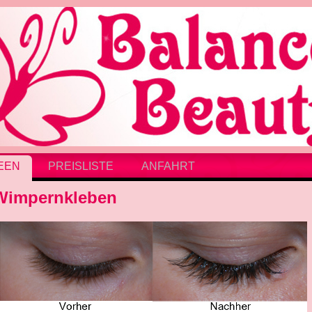
EEN
PREISLISTE
ANFAHRT
Wimpernkleben