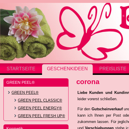
STARTSEITE
GESCHENKIDEEN
PREISLISTE
corona
GREEN PEEL®
GREEN PEEL®
Liebe Kunden und Kundinn
leider vorerst schließen.
GREEN PEEL CLASSIC®
GREEN PEEL ENERGY®
Für den
Gutscheinverkauf
un
kann ich Ihnen per Post ode
GREEN PEEL FRESH UP®
zukommen lassen. Für jeglic
und
Verschiebungen
stehe ic
Kosmetik